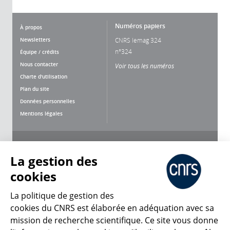
Numéros papiers
À propos
Newsletters
CNRS lemag 324
n°324
Équipe / crédits
Nous contacter
Voir tous les numéros
Charte d'utilisation
Plan du site
Données personnelles
Mentions légales
Nous suivre
Partager
La gestion des
cookies
La politique de gestion des
cookies du CNRS est élaborée en adéquation avec sa
mission de recherche scientifique. Ce site vous donne
CNRS Le Mag