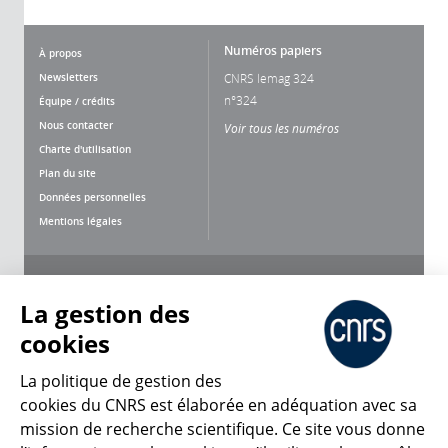
Numéros papiers
À propos
Newsletters
CNRS lemag 324
n°324
Équipe / crédits
Nous contacter
Voir tous les numéros
Charte d'utilisation
Plan du site
Données personnelles
Mentions légales
Nous suivre
Partager
La gestion des
cookies
La politique de gestion des
cookies du CNRS est élaborée en adéquation avec sa
mission de recherche scientifique. Ce site vous donne
CNRS Le Mag