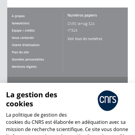
Numéros papiers
À propos
Newsletters
CNRS lemag 324
n°324
Équipe / crédits
Nous contacter
Voir tous les numéros
Charte d'utilisation
Plan du site
Données personnelles
Mentions légales
Nous suivre
Partager
La gestion des
cookies
La politique de gestion des
cookies du CNRS est élaborée en adéquation avec sa
mission de recherche scientifique. Ce site vous donne
CNRS Le Mag