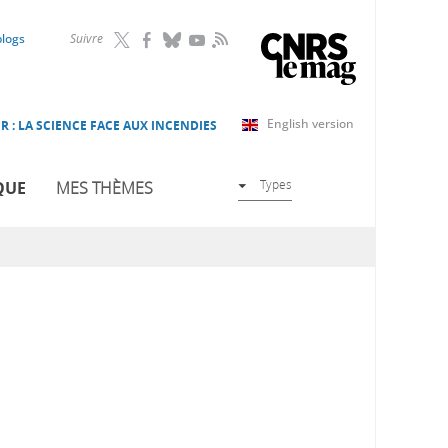
RSS
blogs
Suivre
English version
R : LA SCIENCE FACE AUX INCENDIES
Types
QUE
MES THÈMES