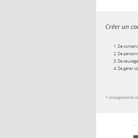
Créer un com
De conserve
De personna
De sauvegar
De gérer v
* renseignements ob