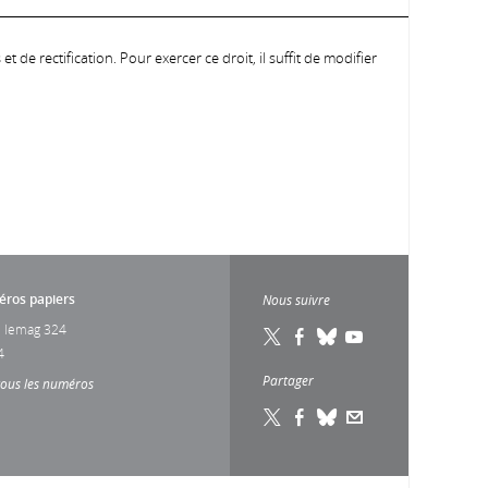
 de rectification. Pour exercer ce droit, il suffit de modifier
ros papiers
Nous suivre
 lemag 324
4
Partager
tous les numéros