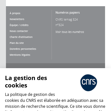
Numéros papiers
À propos
Newsletters
CNRS lemag 324
n°324
Équipe / crédits
Nous contacter
Voir tous les numéros
Charte d'utilisation
Plan du site
Données personnelles
Mentions légales
Nous suivre
Partager
La gestion des
cookies
La politique de gestion des
cookies du CNRS est élaborée en adéquation avec sa
mission de recherche scientifique. Ce site vous donne
CNRS Le Mag