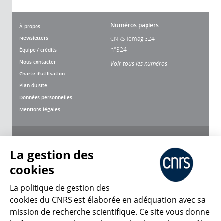
Numéros papiers
À propos
Newsletters
CNRS lemag 324
n°324
Équipe / crédits
Nous contacter
Voir tous les numéros
Charte d'utilisation
Plan du site
Données personnelles
Mentions légales
Nous suivre
Partager
La gestion des
cookies
La politique de gestion des
cookies du CNRS est élaborée en adéquation avec sa
mission de recherche scientifique. Ce site vous donne
CNRS Le Mag