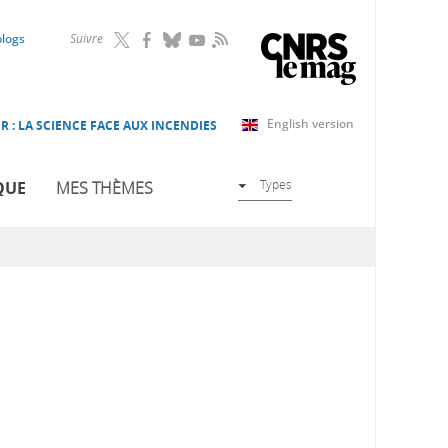
RSS
blogs
Suivre
English version
R : LA SCIENCE FACE AUX INCENDIES
Types
QUE
MES THÈMES