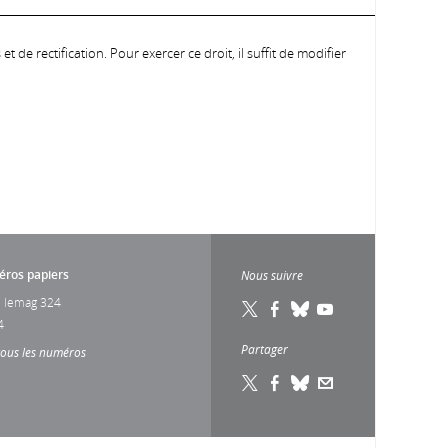
 de rectification. Pour exercer ce droit, il suffit de modifier
ros papiers
Nous suivre
 lemag 324
4
Partager
tous les numéros