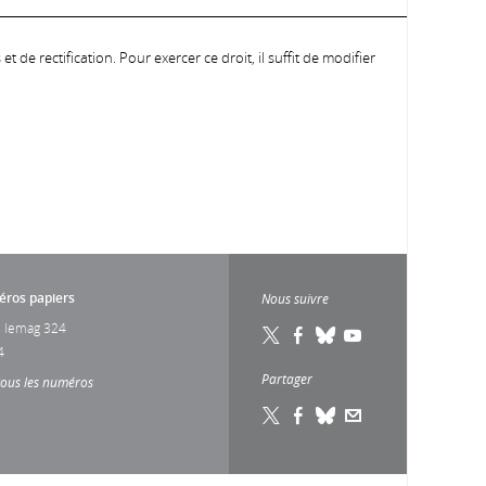
 de rectification. Pour exercer ce droit, il suffit de modifier
ros papiers
Nous suivre
 lemag 324
4
Partager
tous les numéros