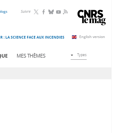
RSS
blogs
Suivre
English version
R : LA SCIENCE FACE AUX INCENDIES
Types
QUE
MES THÈMES