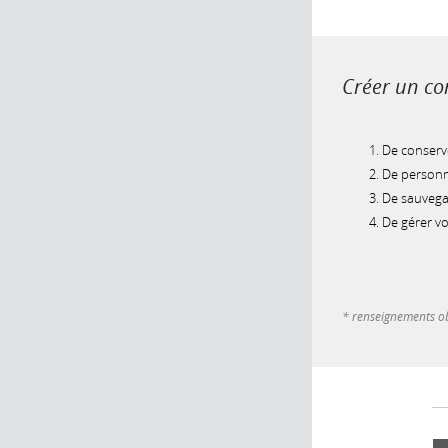
Créer un com
De conserve
De personna
De sauvegar
De gérer v
* renseignements ob