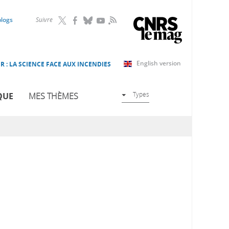
RSS
blogs
Suivre
English version
R : LA SCIENCE FACE AUX INCENDIES
Types
QUE
MES THÈMES