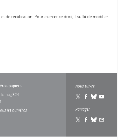
 de rectification. Pour exercer ce droit, il suffit de modifier
ros papiers
Nous suivre
 lemag 324
4
Partager
tous les numéros