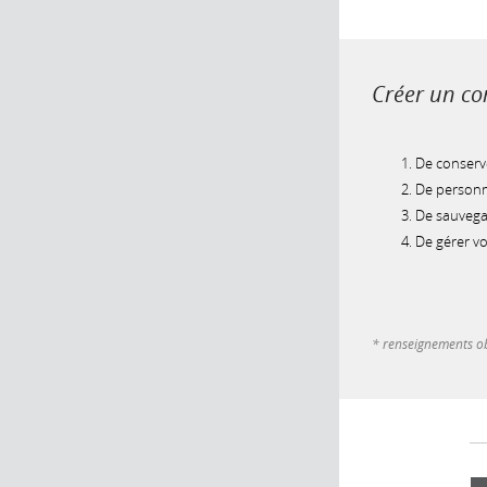
Créer un com
De conserve
De personna
De sauvegar
De gérer v
* renseignements ob