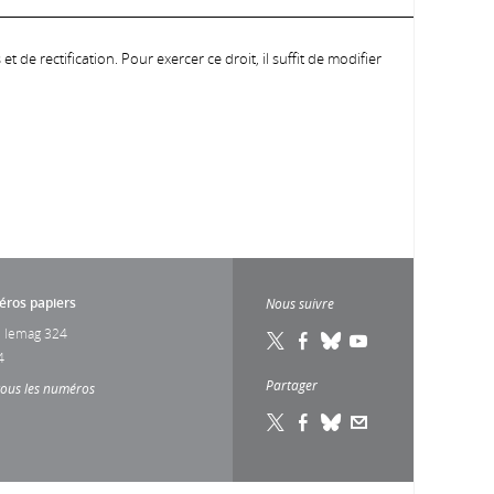
 de rectification. Pour exercer ce droit, il suffit de modifier
ros papiers
Nous suivre
 lemag 324
4
Partager
tous les numéros