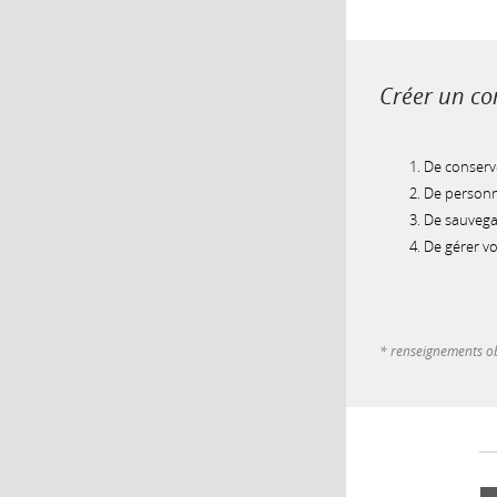
Créer un com
De conserve
De personna
De sauvegar
De gérer v
* renseignements ob