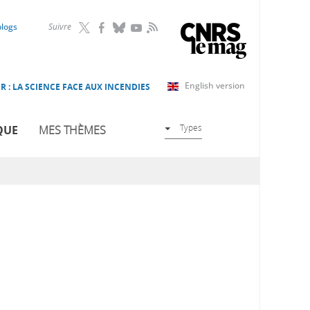
RSS
blogs
Suivre
English version
R : LA SCIENCE FACE AUX INCENDIES
Types
QUE
MES THÈMES