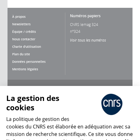
Numéros papiers
À propos
Newsletters
CNRS lemag 324
n°324
Équipe / crédits
Nous contacter
Voir tous les numéros
Charte d'utilisation
Plan du site
Données personnelles
Mentions légales
Nous suivre
Partager
La gestion des
cookies
La politique de gestion des
cookies du CNRS est élaborée en adéquation avec sa
mission de recherche scientifique. Ce site vous donne
CNRS Le Mag