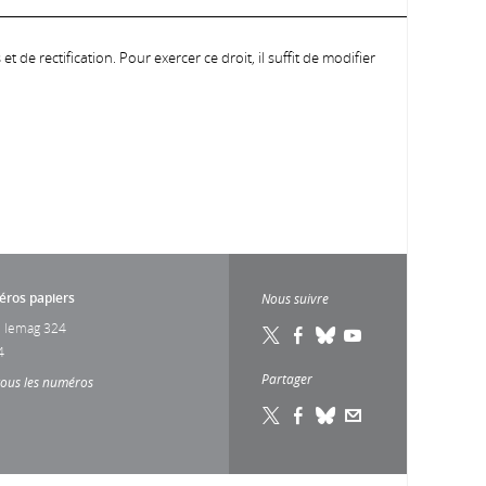
 de rectification. Pour exercer ce droit, il suffit de modifier
ros papiers
Nous suivre
 lemag 324
4
Partager
tous les numéros