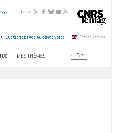
RSS
blogs
Suivre
English version
R : LA SCIENCE FACE AUX INCENDIES
Types
QUE
MES THÈMES