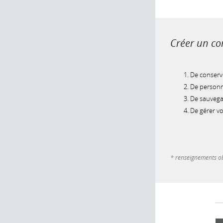
Créer un com
De conserve
De personna
De sauvegar
De gérer v
* renseignements ob