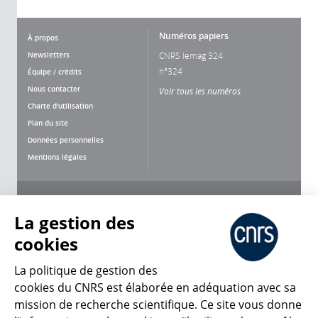
Numéros papiers
À propos
Newsletters
CNRS lemag 324
n°324
Équipe / crédits
Nous contacter
Voir tous les numéros
Charte d'utilisation
Plan du site
Données personnelles
Mentions légales
Nous suivre
Partager
La gestion des
cookies
La politique de gestion des
cookies du CNRS est élaborée en adéquation avec sa
mission de recherche scientifique. Ce site vous donne
CNRS Le Mag