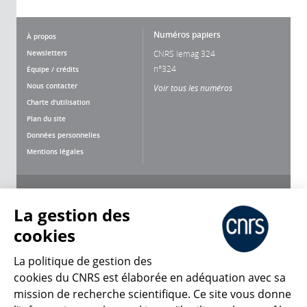
Numéros papiers
À propos
Newsletters
CNRS lemag 324
n°324
Équipe / crédits
Nous contacter
Voir tous les numéros
Charte d'utilisation
Plan du site
Données personnelles
Mentions légales
Nous suivre
Partager
La gestion des
cookies
La politique de gestion des
cookies du CNRS est élaborée en adéquation avec sa
mission de recherche scientifique. Ce site vous donne
CNRS Le Mag