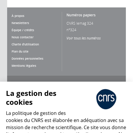
Numéros papiers
À propos
Newsletters
CNRS lemag 324
n°324
Équipe / crédits
Nous contacter
Voir tous les numéros
Charte d'utilisation
Plan du site
Données personnelles
Mentions légales
Nous suivre
Partager
La gestion des
cookies
La politique de gestion des
cookies du CNRS est élaborée en adéquation avec sa
mission de recherche scientifique. Ce site vous donne
CNRS Le Mag