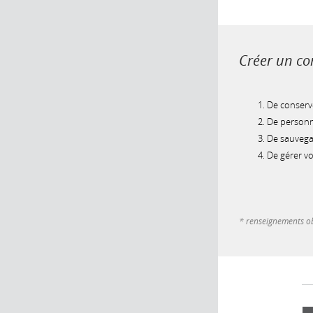
Créer un com
De conserve
De personna
De sauvegar
De gérer v
* renseignements ob