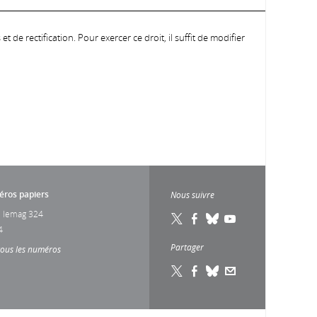
 de rectification. Pour exercer ce droit, il suffit de modifier
ros papiers
Nous suivre
 lemag 324
4
Partager
tous les numéros