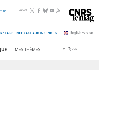
RSS
blogs
Suivre
English version
R : LA SCIENCE FACE AUX INCENDIES
Types
QUE
MES THÈMES