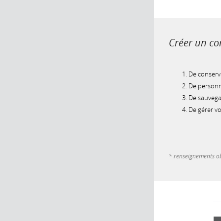
Créer un com
De conserve
De personna
De sauvegar
De gérer v
* renseignements ob