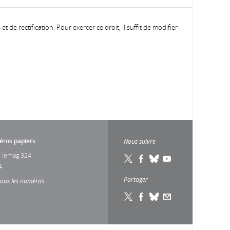
 de rectification. Pour exercer ce droit, il suffit de modifier
ros papiers
Nous suivre
 lemag 324
4
Partager
tous les numéros