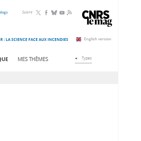
RSS
blogs
Suivre
English version
R : LA SCIENCE FACE AUX INCENDIES
Types
QUE
MES THÈMES