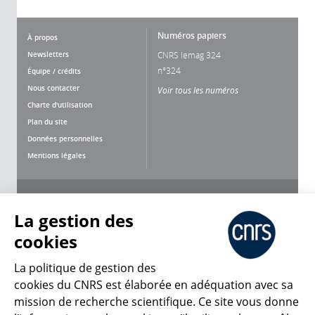
Numéros papiers
À propos
Newsletters
CNRS lemag 324
n°324
Équipe / crédits
Nous contacter
Voir tous les numéros
Charte d'utilisation
Plan du site
Données personnelles
Mentions légales
Nous suivre
Partager
La gestion des
cookies
La politique de gestion des
cookies du CNRS est élaborée en adéquation avec sa
mission de recherche scientifique. Ce site vous donne
CNRS Le Mag