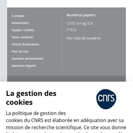
Numéros papiers
À propos
Newsletters
CNRS lemag 324
n°324
Équipe / crédits
Nous contacter
Voir tous les numéros
Charte d'utilisation
Plan du site
Données personnelles
Mentions légales
Nous suivre
Partager
La gestion des
cookies
La politique de gestion des
cookies du CNRS est élaborée en adéquation avec sa
mission de recherche scientifique. Ce site vous donne
CNRS Le Mag