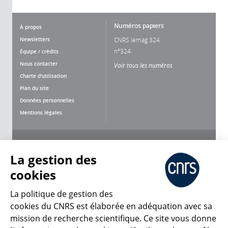
Numéros papiers
À propos
Newsletters
CNRS lemag 324
n°324
Équipe / crédits
Nous contacter
Voir tous les numéros
Charte d'utilisation
Plan du site
Données personnelles
Mentions légales
Nous suivre
Partager
La gestion des
cookies
La politique de gestion des
cookies du CNRS est élaborée en adéquation avec sa
mission de recherche scientifique. Ce site vous donne
CNRS Le Mag