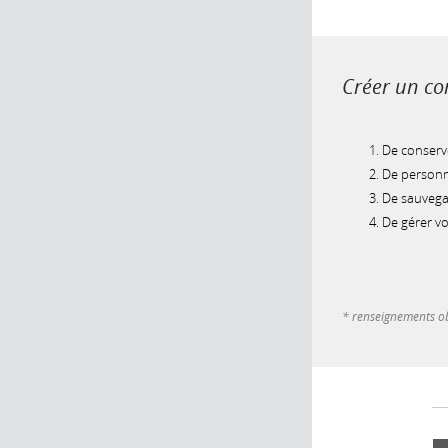
Créer un com
De conserve
De personna
De sauvegar
De gérer v
* renseignements ob