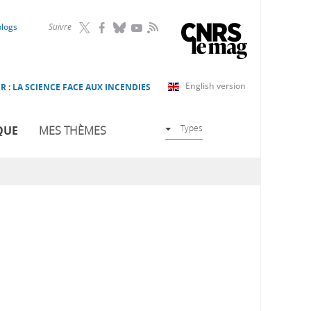
RSS
blogs
Suivre
English version
R : LA SCIENCE FACE AUX INCENDIES
Types
QUE
MES THÈMES