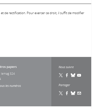
 de rectification. Pour exercer ce droit, il suffit de modifier
ros papiers
Nous suivre
 lemag 324
4
Partager
tous les numéros