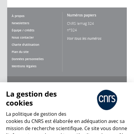
Numéros papiers
À propos
Newsletters
CNRS lemag 324
n°324
Équipe / crédits
Nous contacter
Voir tous les numéros
Charte d'utilisation
Plan du site
Données personnelles
Mentions légales
Nous suivre
Partager
La gestion des
cookies
La politique de gestion des
cookies du CNRS est élaborée en adéquation avec sa
mission de recherche scientifique. Ce site vous donne
CNRS Le Mag