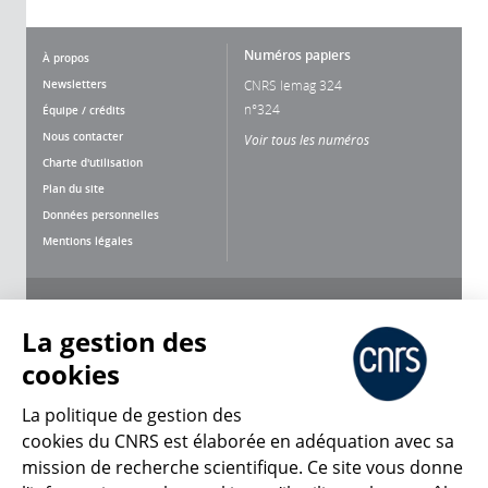
Numéros papiers
À propos
Newsletters
CNRS lemag 324
n°324
Équipe / crédits
Nous contacter
Voir tous les numéros
Charte d'utilisation
Plan du site
Données personnelles
Mentions légales
Nous suivre
Partager
La gestion des
cookies
La politique de gestion des
cookies du CNRS est élaborée en adéquation avec sa
mission de recherche scientifique. Ce site vous donne
CNRS Le Mag