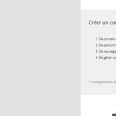
Créer un com
De conserve
De personna
De sauvegar
De gérer v
* renseignements ob