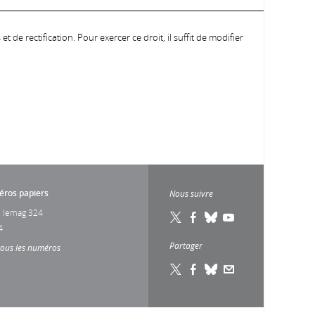
 de rectification. Pour exercer ce droit, il suffit de modifier
ros papiers
Nous suivre
 lemag 324
4
Partager
tous les numéros