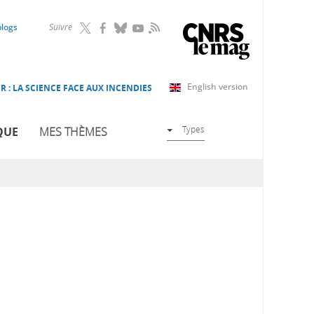
RSS
blogs
Suivre
English version
R : LA SCIENCE FACE AUX INCENDIES
Types
QUE
MES THÈMES