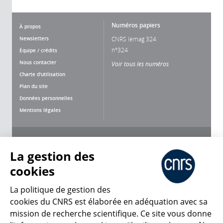
Numéros papiers
À propos
Newsletters
CNRS lemag 324
n°324
Équipe / crédits
Nous contacter
Voir tous les numéros
Charte d'utilisation
Plan du site
Données personnelles
Mentions légales
Nous suivre
Partager
La gestion des
cookies
La politique de gestion des
cookies du CNRS est élaborée en adéquation avec sa
mission de recherche scientifique. Ce site vous donne
CNRS Le Mag