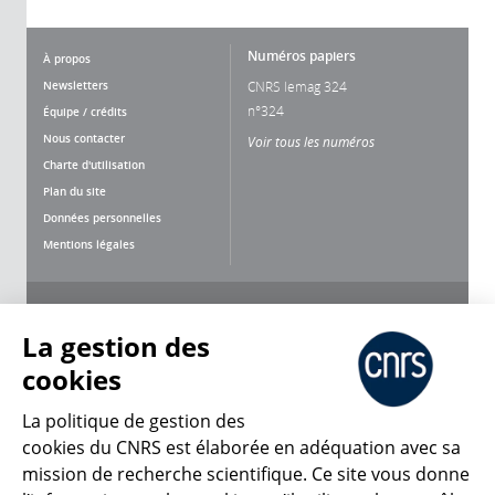
Numéros papiers
À propos
Newsletters
CNRS lemag 324
n°324
Équipe / crédits
Nous contacter
Voir tous les numéros
Charte d'utilisation
Plan du site
Données personnelles
Mentions légales
Nous suivre
Partager
La gestion des
cookies
La politique de gestion des
cookies du CNRS est élaborée en adéquation avec sa
mission de recherche scientifique. Ce site vous donne
CNRS Le Mag