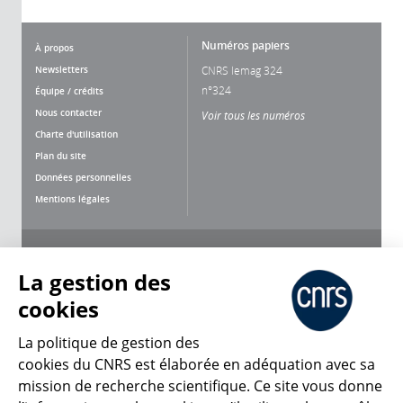
Numéros papiers
À propos
Newsletters
CNRS lemag 324
n°324
Équipe / crédits
Nous contacter
Voir tous les numéros
Charte d'utilisation
Plan du site
Données personnelles
Mentions légales
Nous suivre
Partager
La gestion des
cookies
La politique de gestion des
cookies du CNRS est élaborée en adéquation avec sa
mission de recherche scientifique. Ce site vous donne
CNRS Le Mag