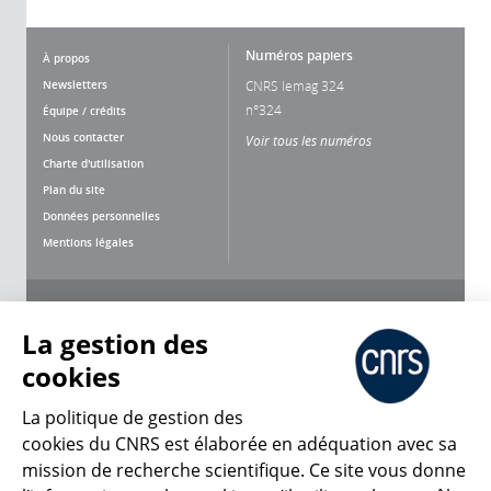
Numéros papiers
À propos
Newsletters
CNRS lemag 324
n°324
Équipe / crédits
Nous contacter
Voir tous les numéros
Charte d'utilisation
Plan du site
Données personnelles
Mentions légales
Nous suivre
Partager
La gestion des
cookies
La politique de gestion des
cookies du CNRS est élaborée en adéquation avec sa
mission de recherche scientifique. Ce site vous donne
CNRS Le Mag