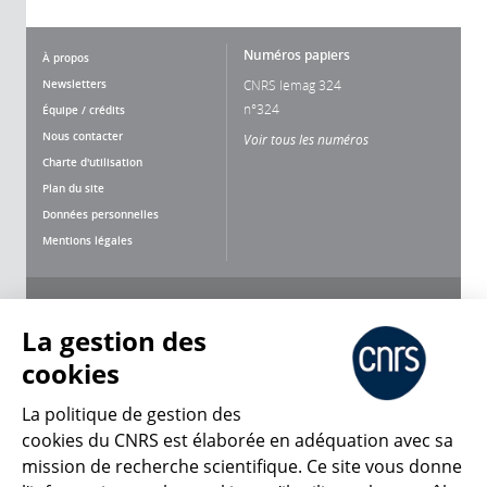
Numéros papiers
À propos
Newsletters
CNRS lemag 324
n°324
Équipe / crédits
Nous contacter
Voir tous les numéros
Charte d'utilisation
Plan du site
Données personnelles
Mentions légales
Nous suivre
Partager
La gestion des
cookies
La politique de gestion des
cookies du CNRS est élaborée en adéquation avec sa
mission de recherche scientifique. Ce site vous donne
CNRS Le Mag