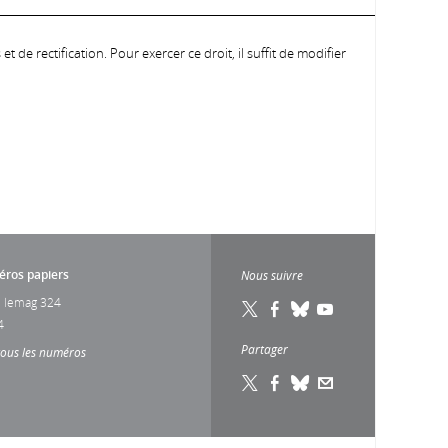
 de rectification. Pour exercer ce droit, il suffit de modifier
ros papiers
Nous suivre
 lemag 324
4
Partager
tous les numéros