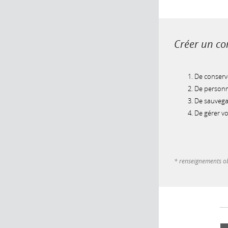
Créer un com
De conserve
De personna
De sauvegar
De gérer v
* renseignements ob