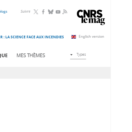
RSS
blogs
Suivre
English version
R : LA SCIENCE FACE AUX INCENDIES
Types
QUE
MES THÈMES