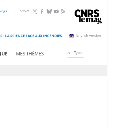
RSS
blogs
Suivre
English version
R : LA SCIENCE FACE AUX INCENDIES
Types
QUE
MES THÈMES