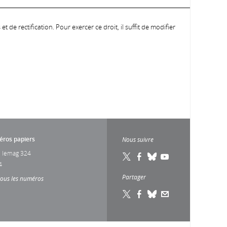
 de rectification. Pour exercer ce droit, il suffit de modifier
ros papiers
Nous suivre
 lemag 324
4
Partager
tous les numéros