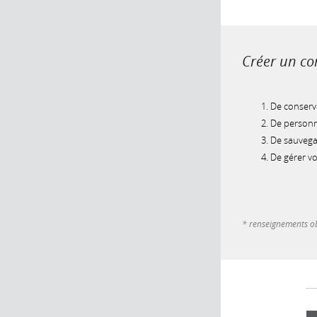
Créer un com
De conserve
De personna
De sauvegar
De gérer v
* renseignements ob