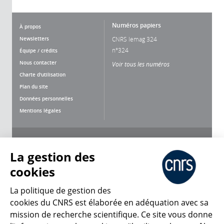
Numéros papiers
À propos
Newsletters
CNRS lemag 324
n°324
Équipe / crédits
Nous contacter
Voir tous les numéros
Charte d'utilisation
Plan du site
Données personnelles
Mentions légales
Nous suivre
Partager
La gestion des
cookies
La politique de gestion des
cookies du CNRS est élaborée en adéquation avec sa
mission de recherche scientifique. Ce site vous donne
CNRS Le Mag