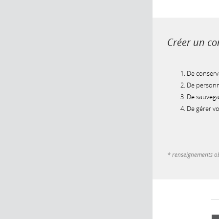
Créer un com
De conserve
De personna
De sauvegar
De gérer v
* renseignements ob