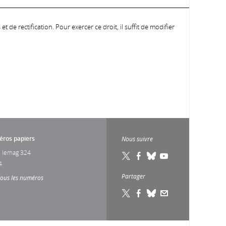
 de rectification. Pour exercer ce droit, il suffit de modifier
ros papiers
Nous suivre
 lemag 324
4
Partager
tous les numéros