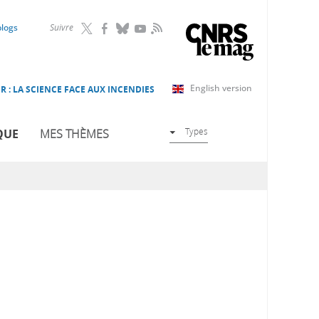
RSS
blogs
Suivre
English version
R : LA SCIENCE FACE AUX INCENDIES
Types
QUE
MES THÈMES