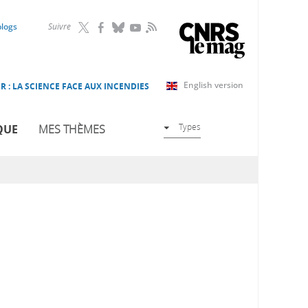
RSS
blogs
Suivre
English version
R : LA SCIENCE FACE AUX INCENDIES
Types
QUE
MES THÈMES