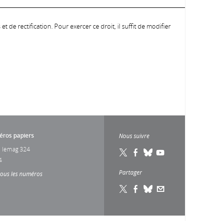
 de rectification. Pour exercer ce droit, il suffit de modifier
ros papiers
Nous suivre
 lemag 324
4
Partager
tous les numéros