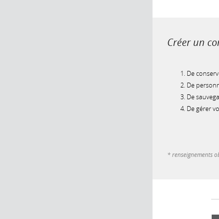
Créer un com
De conserve
De personna
De sauvegar
De gérer v
* renseignements ob