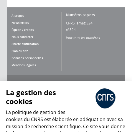
Numéros papiers
À propos
Newsletters
CNRS lemag 324
n°324
Équipe / crédits
Nous contacter
Voir tous les numéros
Charte d'utilisation
Plan du site
Données personnelles
Mentions légales
Nous suivre
Partager
La gestion des
cookies
La politique de gestion des
cookies du CNRS est élaborée en adéquation avec sa
mission de recherche scientifique. Ce site vous donne
CNRS Le Mag