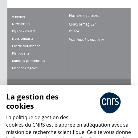
Numéros papiers
À propos
Newsletters
CNRS lemag 324
n°324
Équipe / crédits
Nous contacter
Voir tous les numéros
Charte d'utilisation
Plan du site
Données personnelles
Mentions légales
Nous suivre
Partager
La gestion des
cookies
La politique de gestion des
cookies du CNRS est élaborée en adéquation avec sa
mission de recherche scientifique. Ce site vous donne
CNRS Le Mag