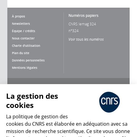
Numéros papiers
À propos
Newsletters
CNRS lemag 324
n°324
Équipe / crédits
Nous contacter
Voir tous les numéros
Charte d'utilisation
Plan du site
Données personnelles
Mentions légales
Nous suivre
Partager
La gestion des
cookies
La politique de gestion des
cookies du CNRS est élaborée en adéquation avec sa
mission de recherche scientifique. Ce site vous donne
CNRS Le Mag