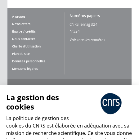
Numéros papiers
À propos
Newsletters
CNRS lemag 324
n°324
Équipe / crédits
Nous contacter
Voir tous les numéros
Charte d'utilisation
Plan du site
Données personnelles
Mentions légales
Nous suivre
Partager
La gestion des
cookies
La politique de gestion des
cookies du CNRS est élaborée en adéquation avec sa
mission de recherche scientifique. Ce site vous donne
CNRS Le Mag