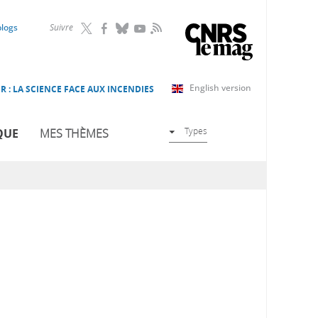
RSS
blogs
Suivre
English version
R : LA SCIENCE FACE AUX INCENDIES
Types
QUE
MES THÈMES