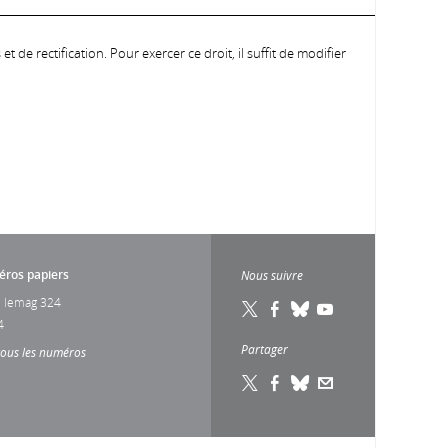
 de rectification. Pour exercer ce droit, il suffit de modifier
ros papiers
Nous suivre
 lemag 324
4
Partager
tous les numéros