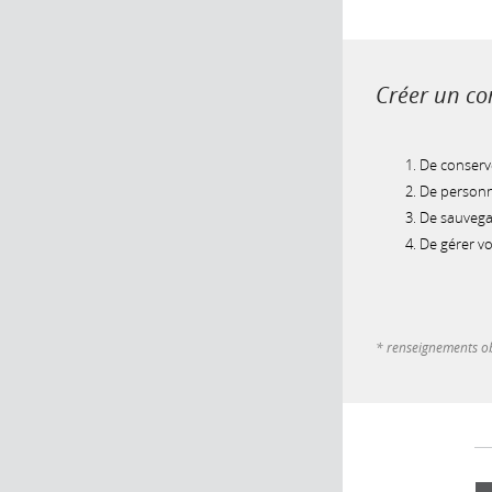
Créer un com
De conserve
De personna
De sauvegar
De gérer v
* renseignements ob