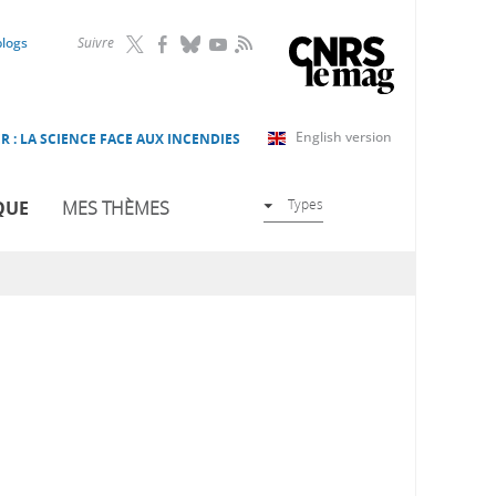
RSS
blogs
Suivre
English version
R : LA SCIENCE FACE AUX INCENDIES
Types
QUE
MES THÈMES