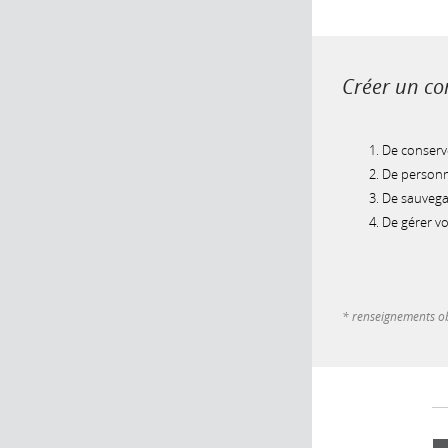
Créer un com
De conserve
De personna
De sauvegar
De gérer v
* renseignements ob