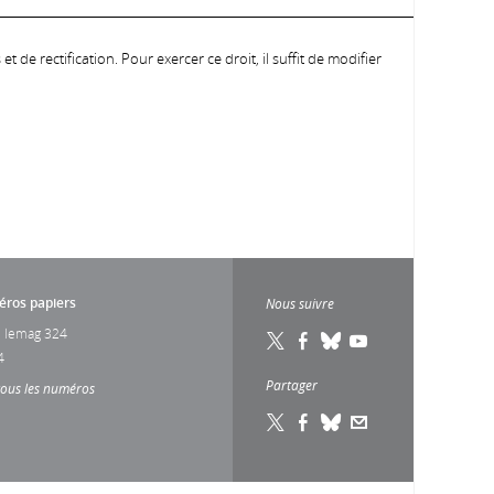
 de rectification. Pour exercer ce droit, il suffit de modifier
ros papiers
Nous suivre
 lemag 324
4
Partager
tous les numéros