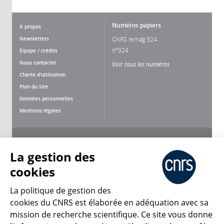
Numéros papiers
À propos
Newsletters
CNRS lemag 324
n°324
Équipe / crédits
Nous contacter
Voir tous les numéros
Charte d'utilisation
Plan du site
Données personnelles
Mentions légales
Nous suivre
Partager
La gestion des
cookies
La politique de gestion des
cookies du CNRS est élaborée en adéquation avec sa
mission de recherche scientifique. Ce site vous donne
CNRS Le Mag