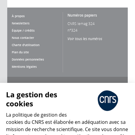
Numéros papiers
À propos
Newsletters
CNRS lemag 324
n°324
Équipe / crédits
Nous contacter
Voir tous les numéros
Charte d'utilisation
Plan du site
Données personnelles
Mentions légales
Nous suivre
Partager
La gestion des
cookies
La politique de gestion des
cookies du CNRS est élaborée en adéquation avec sa
mission de recherche scientifique. Ce site vous donne
CNRS Le Mag