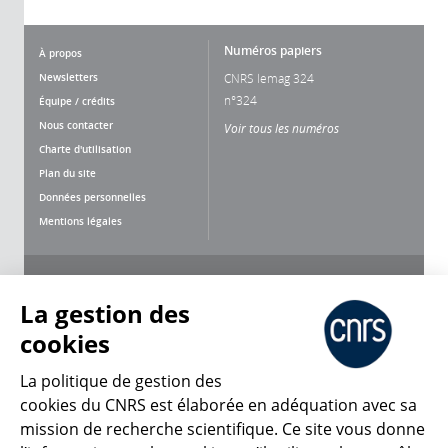
Numéros papiers
À propos
Newsletters
CNRS lemag 324
n°324
Équipe / crédits
Nous contacter
Voir tous les numéros
Charte d'utilisation
Plan du site
Données personnelles
Mentions légales
Nous suivre
Partager
La gestion des
cookies
La politique de gestion des
cookies du CNRS est élaborée en adéquation avec sa
mission de recherche scientifique. Ce site vous donne
CNRS Le Mag