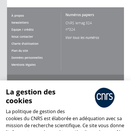
Numéros papiers
À propos
Newsletters
CNRS lemag 324
n°324
Équipe / crédits
Nous contacter
Voir tous les numéros
Charte d'utilisation
Plan du site
Données personnelles
Mentions légales
Nous suivre
Partager
La gestion des
cookies
La politique de gestion des
cookies du CNRS est élaborée en adéquation avec sa
mission de recherche scientifique. Ce site vous donne
CNRS Le Mag