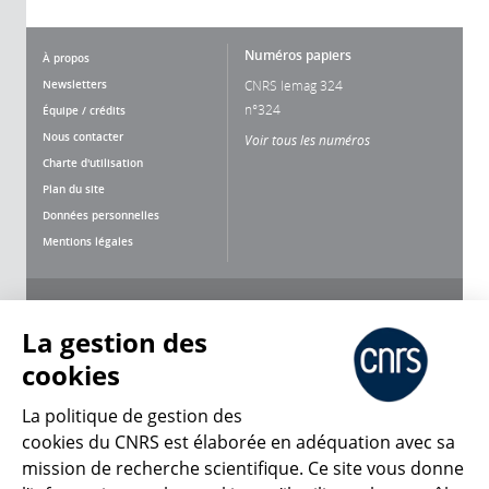
Numéros papiers
À propos
Newsletters
CNRS lemag 324
n°324
Équipe / crédits
Nous contacter
Voir tous les numéros
Charte d'utilisation
Plan du site
Données personnelles
Mentions légales
Nous suivre
Partager
La gestion des
cookies
La politique de gestion des
cookies du CNRS est élaborée en adéquation avec sa
mission de recherche scientifique. Ce site vous donne
CNRS Le Mag