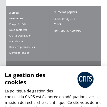
Numéros papiers
À propos
Newsletters
CNRS lemag 324
n°324
Équipe / crédits
Nous contacter
Voir tous les numéros
Charte d'utilisation
Plan du site
Données personnelles
Mentions légales
Nous suivre
Partager
La gestion des
cookies
La politique de gestion des
cookies du CNRS est élaborée en adéquation avec sa
mission de recherche scientifique. Ce site vous donne
CNRS Le Mag