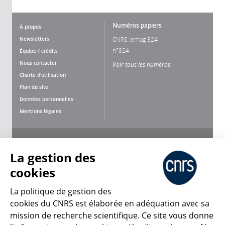
Numéros papiers
À propos
Newsletters
CNRS lemag 324
n°324
Équipe / crédits
Nous contacter
Voir tous les numéros
Charte d'utilisation
Plan du site
Données personnelles
Mentions légales
Nous suivre
Partager
La gestion des
cookies
La politique de gestion des
cookies du CNRS est élaborée en adéquation avec sa
mission de recherche scientifique. Ce site vous donne
CNRS Le Mag