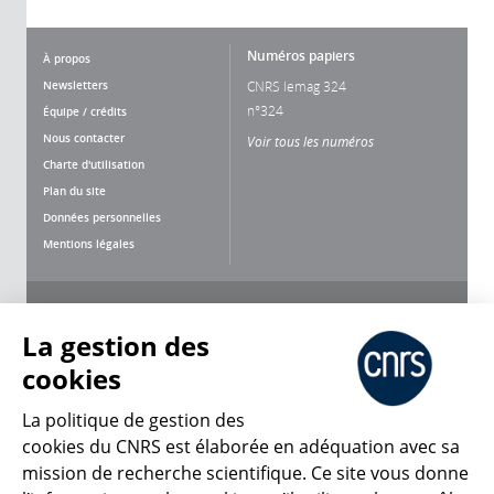
Numéros papiers
À propos
Newsletters
CNRS lemag 324
n°324
Équipe / crédits
Nous contacter
Voir tous les numéros
Charte d'utilisation
Plan du site
Données personnelles
Mentions légales
Nous suivre
Partager
La gestion des
cookies
La politique de gestion des
cookies du CNRS est élaborée en adéquation avec sa
mission de recherche scientifique. Ce site vous donne
CNRS Le Mag