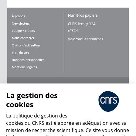
Numéros papiers
À propos
Newsletters
CNRS lemag 324
n°324
Équipe / crédits
Nous contacter
Voir tous les numéros
Charte d'utilisation
Plan du site
Données personnelles
Mentions légales
Nous suivre
Partager
La gestion des
cookies
La politique de gestion des
cookies du CNRS est élaborée en adéquation avec sa
mission de recherche scientifique. Ce site vous donne
CNRS Le Mag