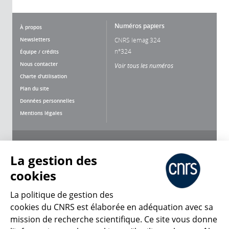
Numéros papiers
À propos
Newsletters
CNRS lemag 324
n°324
Équipe / crédits
Nous contacter
Voir tous les numéros
Charte d'utilisation
Plan du site
Données personnelles
Mentions légales
Nous suivre
Partager
La gestion des
cookies
La politique de gestion des
cookies du CNRS est élaborée en adéquation avec sa
mission de recherche scientifique. Ce site vous donne
CNRS Le Mag